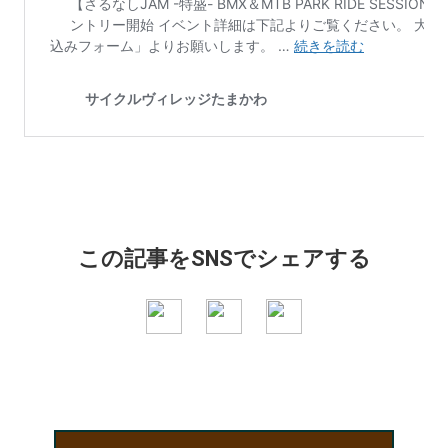
この記事をSNSでシェアする
facebook
twitter
LINE
の
の
の
シ
シ
シ
ェ
ェ
ェ