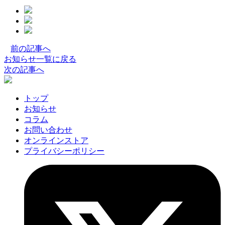
facebook
の
twitter
の
シ
LINE
の
シ
ェ
前の記事へ
シ
ェ
ア
お知らせ一覧に戻る
ェ
ア
ボ
次の記事へ
ア
ボ
タ
ボ
タ
ン
タ
ン
トップ
ン
お知らせ
コラム
お問い合わせ
オンラインストア
プライバシーポリシー