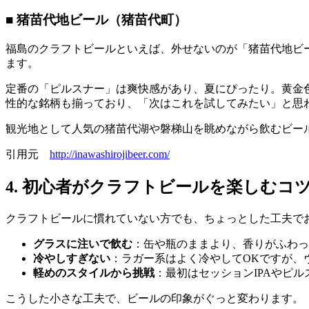
■ 猪苗代地ビール（猪苗代町）
福島のクラフトビールといえば、外せないのが「猪苗代地ビ
ます。
定番の「ピルスナー」は爽快感があり、夏にぴったり。黄金
性的な銘柄も揃っており、「次はこれを試してみたい」と思
観光地として人気の猪苗代湖や磐梯山を眺めながら飲むビー
引用元
http://inawashirojibeer.com/
4. 初心者がクラフトビールを楽しむコ
クラフトビールに慣れていない方でも、ちょっとした工夫で
グラスに注いで飲む
：缶や瓶のままより、香りがふわっ
冷やしすぎない
：ラガー系はよく冷やしてOKですが、
軽めのスタイルから挑戦
：最初はセッションIPAやピ
こうした小さな工夫で、ビールの印象がぐっと変わります。