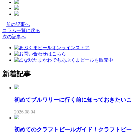
facebook
の
twitter
の
シ
LINE
の
シ
ェ
前の記事へ
シ
ェ
ア
コラム一覧に戻る
ェ
ア
ボ
次の記事へ
ア
ボ
タ
ボ
タ
ン
タ
ン
ン
新着記事
初めてブルワリーに行く前に知っておきたいこ
2026.08.04
初めてのクラフトビールガイド！クラフトビー